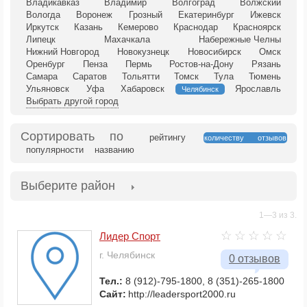
Владикавказ
Владимир
Волгоград
Волжский
Вологда
Воронеж
Грозный
Екатеринбург
Ижевск
Иркутск
Казань
Кемерово
Краснодар
Красноярск
Липецк
Махачкала
Набережные Челны
Нижний Новгород
Новокузнецк
Новосибирск
Омск
Оренбург
Пенза
Пермь
Ростов-на-Дону
Рязань
Самара
Саратов
Тольятти
Томск
Тула
Тюмень
Ульяновск
Уфа
Хабаровск
Ярославль
Челябинск
Выбрать другой город
Сортировать по
рейтингу
количеству отзывов
популярности
названию
Выберите район
1—3 из 3.
Лидер Спорт
г. Челябинск
0 отзывов
Тел.:
8 (912)-795-1800, 8 (351)-265-1800
Сайт:
http://leadersport2000.ru