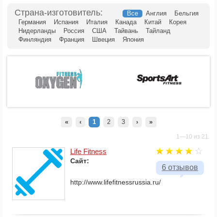
Cтрана-изготовитель:
Все
Англия
Бельгия
Германия
Испания
Италия
Канада
Китай
Корея
Нидерланды
Россия
США
Тайвань
Тайланд
Финляндия
Франция
Швеция
Япония
«
‹
1
2
3
›
»
1—10 из 21.
Life Fitness
Сайт:
6 отзывов
http://www.lifefitnessrussia.ru/