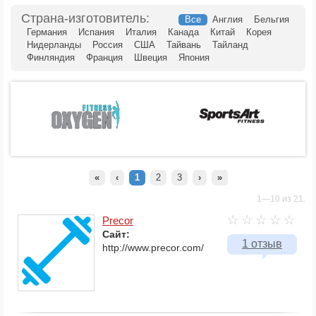
Cтрана-изготовитель:
Все
Англия
Бельгия
Германия
Испания
Италия
Канада
Китай
Корея
Нидерланды
Россия
США
Тайвань
Тайланд
Финляндия
Франция
Швеция
Япония
«
‹
1
2
3
›
»
1—10 из 21.
Precor
Сайт:
1 отзыв
http://www.precor.com/