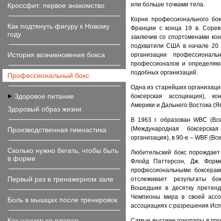
или больше точками тела.
Кроссфит: первое знакомство
Корни профессионального бо
Как подтянуть фигуру к Новому
Франции с конца 19 в. Сорев
году
заключив со спортсменами кон
подхватили США в начале 20 
История возникновения бокса
организации профессиональ
профессионалов и определяю
подобных организаций.
Профессиональный бокс
Одна из старейших организаци
Здоровое питание
боксерская ассоциация), к
Америки и Дальнего Востока (Яп
Здоровый образ жизни
В 1963 г. образован WBC (Все
(Международная боксерска
Производственная гимнастика
организация), в 90-е – WBF (В
Сколько нужно бегать, чтобы быть
Любительский бокс порождает
в форме
Флойд Паттерсон, Дж. Форм
профессиональными боксерами
Первый раз в тренажерном зале
отслеживает результаты бо
Вошедшие в десятку претенд
Чемпионы мира в своей ассоц
Боль в мышцах после тренировок
ассоциациях с разрешения Исп
Как научиться плавать
Самые высокие гонорары в про