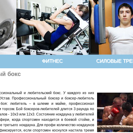
ФИТНЕС
СИЛОВЫЕ ТР
й бокс
сиональный и любительский бокс. У каждого из них
 Устав. Профессиональный боксер и боксер-любитель
 боя: любитель – в шлеме и майке, профессионал
м торсом. Бой боксеров-любителей длится 3 раунда по
алов - 10х3 или 12х3. Состояние нокдауна у любителей
ери, когда спортсмен находится в боевой стойке, и
е третьего нокдауна. Для профи количество нокдаунов
фиксируется, если спортсмен коснулся настила тремя