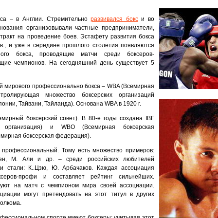
кса – в Англии. Стремительно
развивался бокс
и во
нования организовывали частные предприниматели,
тракт на проведение боев. Эстафету развития бокса
в., и уже в середине прошлого столетия появляются
ного бокса, проводящие матчи среди боксеров-
щие чемпионов. На сегодняшний день существует 5
й мирового профессионально бокса – WBA (Всемирная
онтролирующая множество боксерских организаций
онии, Тайвани, Тайланда). Основана WBA в 1920 г.
мирный боксерский совет). В 80-е годы создана IBF
я организация) и WBO (Всемирная боксерская
семирная боксерская федерация).
 профессиональный. Тому есть множество примеров:
ен, М. Али и др. – среди российских любителей
 стали: К..Цзю, Ю. Арбачаков. Каждая ассоциация
ксеров-профи и составляет рейтинг сильнейших.
уют на матч с чемпионом мира своей ассоциации.
иации могут претендовать на этот титул в других
олкома.
фессиональном спорте имеют боксеры; учитывая этот