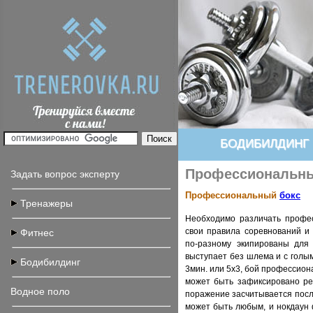
БОДИБИЛДИНГ
Профессиональны
Задать вопрос эксперту
Профессиональный
бокс
Тренажеры
Необходимо различать профес
свои правила соревнований и
Фитнес
по-разному экипированы для
выступает без шлема и с голы
Бодибилдинг
3мин. или 5х3, бой профессион
может быть зафиксировано реф
Водное поло
поражение засчитывается посл
может быть любым, и нокдаун 