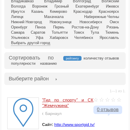
Владикавказ
Владимир
Волгоград
Волжский
Вологда
Воронеж
Грозный
Екатеринбург
Ижевск
Иркутск
Казань
Кемерово
Краснодар
Красноярск
Липецк
Махачкала
Набережные Челны
Нижний Новгород
Новокузнецк
Новосибирск
Омск
Оренбург
Пенза
Пермь
Ростов-на-Дону
Рязань
Самара
Саратов
Тольятти
Томск
Тула
Тюмень
Ульяновск
Уфа
Хабаровск
Челябинск
Ярославль
Выбрать другой город
Сортировать по
количеству отзывов
рейтингу
популярности
названию
Выберите район
1—1 из 1.
"Гид по спорту" и СК
"Жемчужина"
0 отзывов
г. Барнаул
Сайт:
http://www.sportgid.tv/