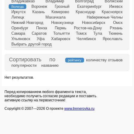
Владикавказ
Владимир
Волгоград
Волжский
Воронеж
Грозный
Екатеринбург
Ижевск
Вологда
Иркутск
Казань
Кемерово
Краснодар
Красноярск
Липецк
Махачкала
Набережные Челны
Нижний Новгород
Новокузнецк
Новосибирск
Омск
Оренбург
Пенза
Пермь
Ростов-на-Дону
Рязань
Самара
Саратов
Тольятти
Томск
Тула
Тюмень
Ульяновск
Уфа
Хабаровск
Челябинск
Ярославль
Выбрать другой город
Сортировать по
количеству отзывов
рейтингу
популярности
названию
Нет результатов.
Перед копированием любого фрагмента текста,
необходимо получить согласие редакции и поставить
активную ссылку на первоисточник!
Copyright © 2007—
2026 О проекте
www.trenerovka.ru