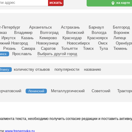
на карте
т-Петербург
Архангельск
Астрахань
Барнаул
Белгород
вказ
Владимир
Волгоград
Волжский
Вологда
Воронеж
Иркутск
Казань
Кемерово
Краснодар
Красноярск
Липецк
ижний Новгород
Новокузнецк
Новосибирск
Омск
Оренбур
Рязань
Самара
Саратов
Тольятти
Томск
Тула
Тюмень
Ярославль
Выбрать другой город
инск
количеству отзывов
популярности
названию
йтингу
урчатовский
Металлургический
Советский
Трактор
Ленинский
гмента текста, необходимо получить согласие редакции и поставить активн
кте
www.trenerovka.ru