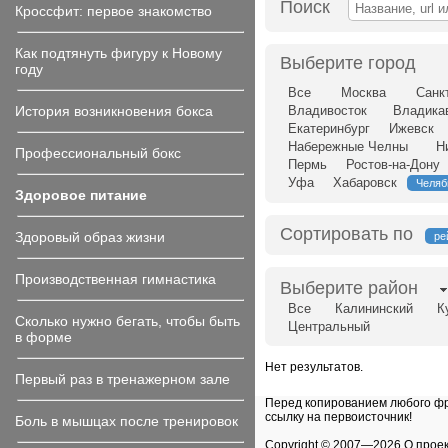
Поиск
Кроссфит: первое знакомство
Как подтянуть фигуру к Новому
Выберите город
году
Все
Москва
Санк
История возникновения бокса
Владивосток
Владика
Екатеринбург
Ижевск
Набережные Челны
Н
Профессиональный бокс
Пермь
Ростов-на-Дону
Уфа
Хабаровск
Челяб
Здоровое питание
Сортировать по
Здоровый образ жизни
ре
Производственная гимнастика
Выберите район
Все
Калининский
К
Сколько нужно бегать, чтобы быть
Центральный
в форме
Нет результатов.
Первый раз в тренажерном зале
Перед копированием любого фра
ссылку на первоисточник!
Боль в мышцах после тренировок
Copyright © 2007—
2026 О прое