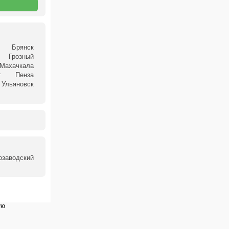
Брянск
Грозный
Махачкала
г
Пенза
Ульяновск
озаводский
ую