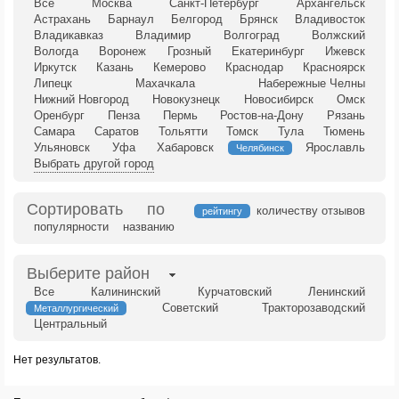
Все
Москва
Санкт-Петербург
Архангельск
Астрахань
Барнаул
Белгород
Брянск
Владивосток
Владикавказ
Владимир
Волгоград
Волжский
Вологда
Воронеж
Грозный
Екатеринбург
Ижевск
Иркутск
Казань
Кемерово
Краснодар
Красноярск
Липецк
Махачкала
Набережные Челны
Нижний Новгород
Новокузнецк
Новосибирск
Омск
Оренбург
Пенза
Пермь
Ростов-на-Дону
Рязань
Самара
Саратов
Тольятти
Томск
Тула
Тюмень
Ульяновск
Уфа
Хабаровск
Ярославль
Челябинск
Выбрать другой город
Сортировать по
количеству отзывов
рейтингу
популярности
названию
Выберите район
Все
Калининский
Курчатовский
Ленинский
Советский
Тракторозаводский
Металлургический
Центральный
Нет результатов.